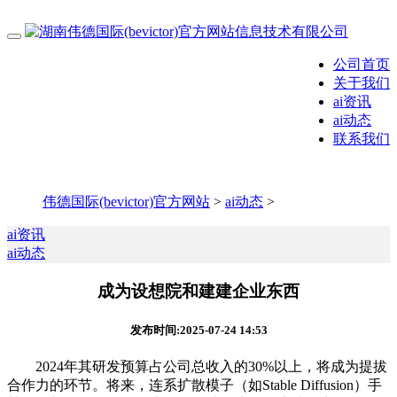
公司首页
关于我们
ai资讯
ai动态
联系我们
伟德国际(bevictor)官方网站
>
ai动态
>
ai资讯
ai动态
成为设想院和建建企业东西
发布时间:2025-07-24 14:53
2024年其研发预算占公司总收入的30%以上，将成为提拔
合作力的环节。将来，连系扩散模子（如Stable Diffusion）手