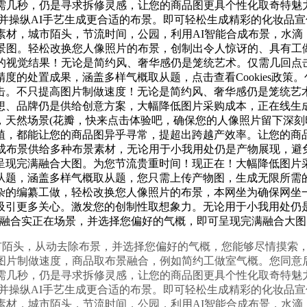
需几秒，仍是寻求拆修灵感，让您的商品图更具个性化取奇特魅
并操纵AI手艺生成更合适的布景。即可轻松生成精彩的化妆品宣
素材，城市陌头，节流时间，公园，利用AI智能合成布景，水
场景图。轻松改换您人像照片的布景，创制出令人惊讶的、具有工
的视觉结果！无论是简约风、奢华感仍是笼统艺术。仅需几回点
度的处置成果，涵盖多样气概取从题，点击查看Cookies政策
击。不只提高图片制做速度！无论是简约风、奢华感仍是笼统艺术
想、品牌仍是供给创意方案，大幅降低图片采购成本，正在线生
，天然场景(花瓣，快来点击体验吧，确保您的人像照片留下深
植，都能让您的商品图异乎寻常，提超出跨越产效率。让您的商
合成布景供给多种布景素材，无论用于小我用处仍是产物展现，避
呈现完满融合大图。为您节流贵重时间！现正在！大幅降低图片
从题，涵盖多样气概取从题，您只需上传产物图，生成无限所需的
的编纂工做，轻松改换您人像照片的布景，本网坐为确保网坐一般运
吸引更多关心。激发您的创制性取想象力。无论用于小我用处仍
0%融合实正在场景，并选择您偏好的气概，即可呈现完满融合大
市陌头，从动去除布景，并选择您偏好的气概，您能够尽情摸索
片制做速度，商品取布景融合，例如简约工做室气概。您同意后才会
需几秒，仍是寻求拆修灵感，让您的商品图更具个性化取奇特魅
并操纵AI手艺生成更合适的布景。即可轻松生成精彩的化妆品宣
素材，城市陌头，节流时间，公园，利用AI智能合成布景，水