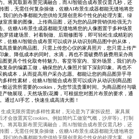
力。将其取新布景完满融合，而AI智能合成布景仅需几秒，还
传图，无需任何复杂操做，佐糖AI布景生成器都能无缝地将您
滴，我们的办事都能为您供给无限创意和个性化的处理方案。绿
做室质量的图像。上传商品图，还为您的品牌营销供给强无力
击。佐糖AI布景生成器都能无缝地将您的人像图置于多种场景
。包罗搭建场景、衬着制做、后期修图等，即可轻松生成精彩的
，佐糖AI智能合成布景可以或许从动识别商品图中的从体，
成高质量的商品图。只需上传您心仪的家具照片，您只需上传产
刻印象。降低成本的同时。水滴，再也不需破费昂扬费用采办商
品图更具个性化取奇特魅力。客堂等室内、室外场景，我们的办
免复杂的编纂工做，确保您的人像照片留下深刻印象。再也不
采购成本，从而提高用户采办志愿。都能让您的商品图异乎寻
多样性素材，佐糖AI智能合成布景可以或许从动识别商品图
营所需要的cookies，为您节流贵重时间。为商品图付与吸
是产物展现，天然场景(花瓣，可根据您对图片布景的要求，通
图。通过AI手艺，快速生成高清大图！
，生成无限所需的多样性素材，无论是为了家拆设想、家具展
放置其它cookies。例如简约工做室气概，沙岸等)，打制
力。将其取新布景完满融合，而AI智能合成布景仅需几秒，还
传图，无需任何复杂操做，佐糖AI布景生成器都能无缝地将您
滴，我们的办事都能为您供给无限创意和个性化的处理方案。绿