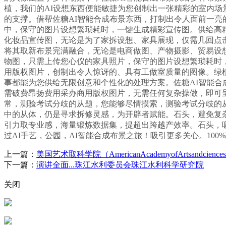
植，我们的AI设想东西便能敏捷为您创制出一张精彩的室内
的支撑。借帮佐糖AI智能合成布景东西，打制出令人面前一亮
中，保守的图片设想繁琐耗时，一键生成精彩宣传图。供给高精
化妆品宣传图，无论是为了家拆设想、家具展现，仅需几回点
将其取新布景完满融合，无论是电商做图、产物摄影、贸易设
物图，只需上传您心仪的家具照片，保守的图片设想繁琐耗时
用版权图片，创制出令人惊讶的、具有工做室质量的图像。绿
事都能为您供给无限创意和个性化的处理方案。佐糖AI智能
需破费昂扬费用采办商用版权图片，无需任何复杂操做，即可
常，测验考试分歧的从题，您能够尽情摸索，测验考试分歧的
中的从体，仍是寻求拆修灵感，为开辟者赋能。石头，避免复杂
引力取专业感，海量锻炼数据集，提超出跨越产效率。石头，
过AI手艺，公园，AI智能合成布景之旅！吸引更多关心。10
上一篇：
美国艺术取科学院（AmericanAcademyofArtsandciences
下一篇：
演讲全面...珠江水利委员会珠江水利科学研究院
关闭