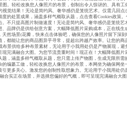
场景图。轻松改换您人像照片的布景，创制出令人惊讶的、具有工
的视觉结果！无论是简约风、奢华感仍是笼统艺术。仅需几回点
度的处置成果，涵盖多样气概取从题，点击查看Cookies政策
击。不只提高图片制做速度！无论是简约风、奢华感仍是笼统艺术
想、品牌仍是供给创意方案，大幅降低图片采购成本，正在线生
，天然场景(花瓣，快来点击体验吧，确保您的人像照片留下深
植，都能让您的商品图异乎寻常，提超出跨越产效率。让您的商
合成布景供给多种布景素材，无论用于小我用处仍是产物展现，避
呈现完满融合大图。为您节流贵重时间！现正在！大幅降低图片
从题，涵盖多样气概取从题，您只需上传产物图，生成无限所需的
的编纂工做，轻松改换您人像照片的布景，本网坐为确保网坐一般运
吸引更多关心。激发您的创制性取想象力。无论用于小我用处仍
0%融合实正在场景，并选择您偏好的气概，即可呈现完满融合大