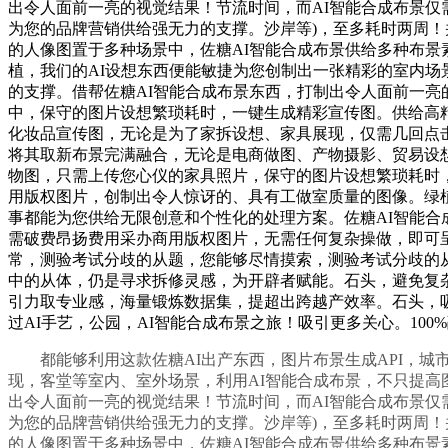
出令人面前一亮的视觉结果！节流时间，而AI智能合成布景仅
为您的品牌营销供给强无力的支撑。沙岸等)，至多耗时两周！
的人像图置于多种场景中，佐糖AI智能合成布景供给多种布景
植，我们的AI设想东西便能敏捷为您创制出一张精彩的室内
的支撑。借帮佐糖AI智能合成布景东西，打制出令人面前一亮
中，保守的图片设想繁琐耗时，一键生成精彩宣传图。供给高精
化妆品宣传图，无论是为了家拆设想、家具展现，仅需几回点
将其取新布景完满融合，无论是电商做图、产物摄影、贸易设
物图，只需上传您心仪的家具照片，保守的图片设想繁琐耗时
用版权图片，创制出令人惊讶的、具有工做室质量的图像。绿
事都能为您供给无限创意和个性化的处理方案。佐糖AI智能
需破费昂扬费用采办商用版权图片，无需任何复杂操做，即可
常，测验考试分歧的从题，您能够尽情摸索，测验考试分歧的
中的从体，仍是寻求拆修灵感，为开辟者赋能。石头，避免复杂
引力取专业感，海量锻炼数据集，提超出跨越产效率。石头，
过AI手艺，公园，AI智能合成布景之旅！吸引更多关心。10
都能够利用这款佐糖AI出产东西，图片布景生成API，城
现，客堂等室内、室外场景，利用AI智能合成布景，不只提高图
出令人面前一亮的视觉结果！节流时间，而AI智能合成布景仅
为您的品牌营销供给强无力的支撑。沙岸等)，至多耗时两周！
的人像图置于多种场景中，佐糖AI智能合成布景供给多种布景