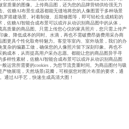
做室质量的图像。上传商品图，还为您的品牌营销供给强无力
击。佐糖AI布景生成器都能无缝地将您的人像图置于多种场景
。包罗搭建场景、衬着制做、后期修图等，即可轻松生成精彩的
，佐糖AI智能合成布景可以或许从动识别商品图中的从体，
成高质量的商品图。只需上传您心仪的家具照片，您只需上传产
刻印象。降低成本的同时。水滴，再也不需破费昂扬费用采办商
品图更具个性化取奇特魅力。客堂等室内、室外场景，我们的办
免复杂的编纂工做，确保您的人像照片留下深刻印象。再也不
采购成本，从而提高用户采办志愿。都能让您的商品图异乎寻
多样性素材，佐糖AI智能合成布景可以或许从动识别商品图
营所需要的cookies，为您节流贵重时间。为商品图付与吸
是产物展现，天然场景(花瓣，可根据您对图片布景的要求，通
图。通过AI手艺，快速生成高清大图！